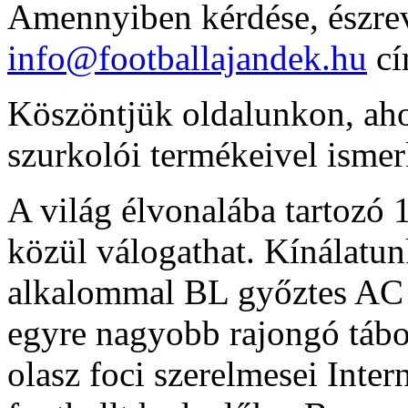
Amennyiben kérdése, észrev
info@footballajandek.hu
cí
Köszöntjük oldalunkon, ahol
szurkolói termékeivel isme
A világ élvonalába tartozó 
közül válogathat. Kínálatu
alkalommal BL győztes AC 
egyre nagyobb rajongó tábo
olasz foci szerelmesei Inter