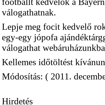
footballt kedvelők a Bayer
válogathatnak.
Lepje meg focit kedvelő rok
egy-egy jópofa ajándéktárg
válogathat webáruházunkba
Kellemes időtöltést kívánu
Módosítás: ( 2011. decembe
Hirdetés