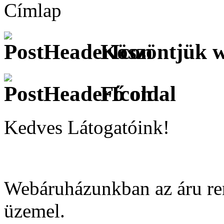
Címlap
Köszöntjük 
Fő oldal
Kedves Látogatóink!
Webáruházunkban az áru ren
üzemel.