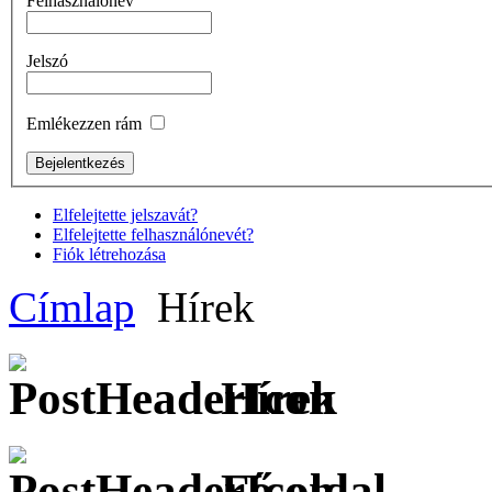
Felhasználónév
Jelszó
Emlékezzen rám
Elfelejtette jelszavát?
Elfelejtette felhasználónevét?
Fiók létrehozása
Címlap
Hírek
Hírek
Fő oldal