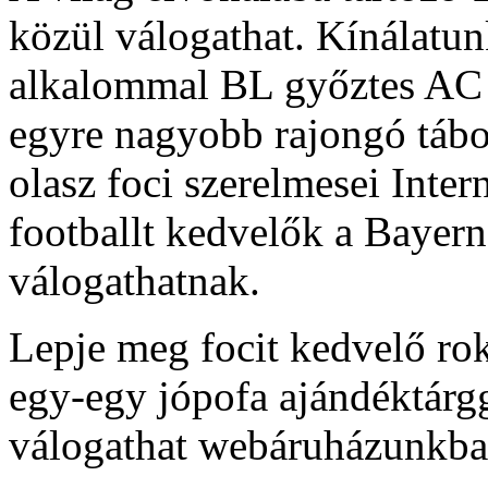
közül válogathat. Kínálatu
alkalommal BL győztes AC 
egyre nagyobb rajongó tábo
olasz foci szerelmesei Inter
footballt kedvelők a Bayer
válogathatnak.
Lepje meg focit kedvelő rok
egy-egy jópofa ajándéktárg
válogathat webáruházunkba