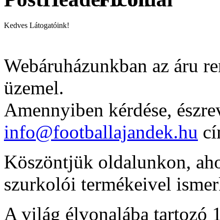
Kedves Látogatóink!
Webáruházunkban az áru ren
üzemel.
Amennyiben kérdése, észrev
info@footballajandek.hu
cí
Köszöntjük oldalunkon, ahol
szurkolói termékeivel isme
A világ élvonalába tartozó 