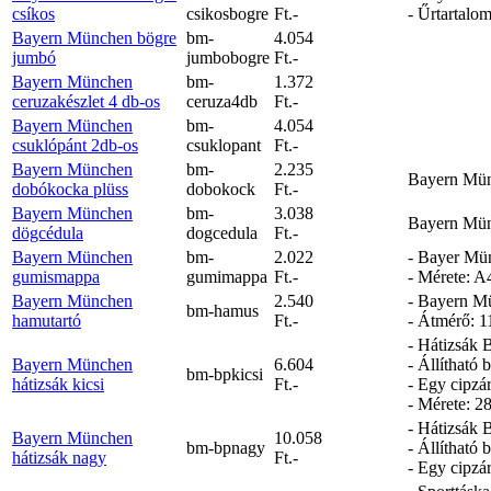
csíkos
csikosbogre
Ft.-
- Űrtartalom
Bayern München bögre
bm-
4.054
jumbó
jumbobogre
Ft.-
Bayern München
bm-
1.372
ceruzakészlet 4 db-os
ceruza4db
Ft.-
Bayern München
bm-
4.054
csuklópánt 2db-os
csuklopant
Ft.-
Bayern München
bm-
2.235
Bayern Münc
dobókocka plüss
dobokock
Ft.-
Bayern München
bm-
3.038
Bayern Münc
dögcédula
dogcedula
Ft.-
Bayern München
bm-
2.022
- Bayer Mün
gumismappa
gumimappa
Ft.-
- Mérete: A
Bayern München
2.540
- Bayern Mü
bm-hamus
hamutartó
Ft.-
- Átmérő: 1
- Hátizsák 
Bayern München
6.604
- Állítható b
bm-bpkicsi
hátizsák kicsi
Ft.-
- Egy cipzár
- Mérete: 2
- Hátizsák 
Bayern München
10.058
bm-bpnagy
- Állítható b
hátizsák nagy
Ft.-
- Egy cipzár