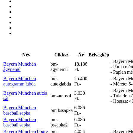
Név
Cikksz.
Ár
Bélyegkép
- Bayern Mü
Bayern München
bm-
18.186
- Párna mér
ágynemű
agynemu
Ft.-
- Paplan mé
Bayern München
bm-
25.400
- Bayern Mün
autogramm labda
autoglabda
Ft.-
- Mérete: 5-
- Bayern Mün
Bayern München autós
3.038
bm-autosal
- Tulajdons
sál
Ft.-
- Hossza: 4
Bayern München
6.086
bm-bssapka
baseball sapka
Ft.-
Bayern München
bm-
6.086
baseball sapka
bssapka2
Ft.-
Bayern München bögre
bm-
4.054
- Bayern Mü