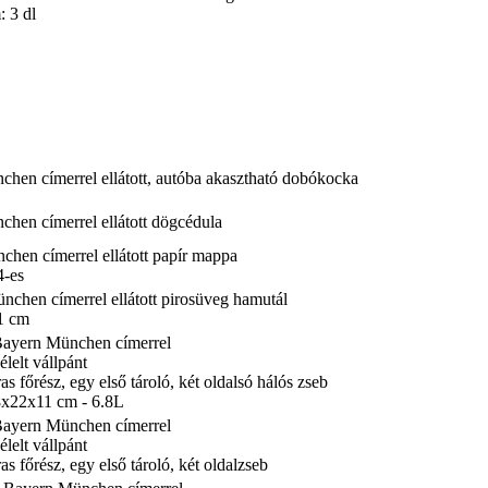
: 3 dl
hen címerrel ellátott, autóba akasztható dobókocka
hen címerrel ellátott dögcédula
chen címerrel ellátott papír mappa
4-es
nchen címerrel ellátott pirosüveg hamutál
1 cm
Bayern München címerrel
élelt vállpánt
as főrész, egy első tároló, két oldalsó hálós zseb
8x22x11 cm - 6.8L
Bayern München címerrel
élelt vállpánt
as főrész, egy első tároló, két oldalzseb