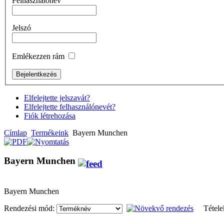
Felhasználónév
Jelszó
Emlékezzen rám
Elfelejtette jelszavát?
Elfelejtette felhasználónevét?
Fiók létrehozása
Címlap
Termékeink
Bayern Munchen
Bayern Munchen
Bayern Munchen
Rendezési mód:
Tétel