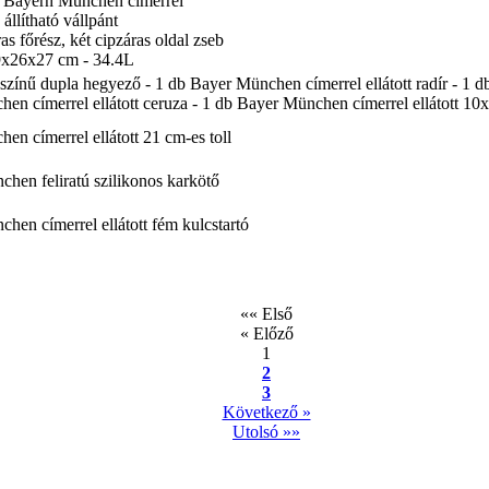
a Bayern München címerrel
 állítható vállpánt
as főrész, két cipzáras oldal zseb
9x26x27 cm - 34.4L
s színű dupla hegyező - 1 db Bayer München címerrel ellátott radír - 1 
en címerrel ellátott ceruza - 1 db Bayer München címerrel ellátott 10
en címerrel ellátott 21 cm-es toll
hen feliratú szilikonos karkötő
hen címerrel ellátott fém kulcstartó
«« Első
« Előző
1
2
3
Következő »
Utolsó »»