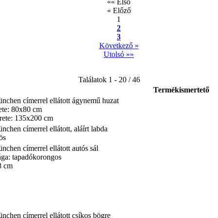
«« Első
« Előző
1
2
3
Következő »
Utolsó »»
Találatok 1 - 20 / 46
Termékismertető
nchen címerrel ellátott ágynemű huzat
ete: 80x80 cm
rete: 135x200 cm
chen címerrel ellátott, aláírt labda
ös
chen címerrel ellátott autós sál
ága: tapadókorongos
8 cm
nchen címerrel ellátott csíkos bögre