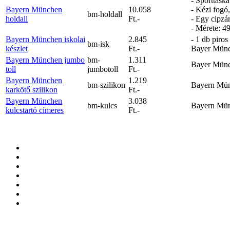
- Sporttásk
Bayern München
10.058
- Kézi fogó,
bm-holdall
holdall
Ft.-
- Egy cipzár
- Mérete: 4
Bayern München iskolai
2.845
- 1 db piro
bm-isk
készlet
Ft.-
Bayer Münch
Bayern München jumbo
bm-
1.311
Bayer Münch
toll
jumbotoll
Ft.-
Bayern München
1.219
bm-szilikon
Bayern Münc
karkötő szilikon
Ft.-
Bayern München
3.038
bm-kulcs
Bayern Münc
kulcstartó címeres
Ft.-